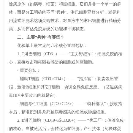
除病原体（如病毒、细菌）和癌细胞。它们并非一个单一的群
体，而是分工明确的不同“兵种”。淋巴细胞亚群分析，就是利
用流式细胞术这项尖端技术，对血液中的淋巴细胞进行精确分
类，从而评估免疫系统的功能和平衡状态。
二、 主要“兵种”有哪些？
化验单上最常见的几个核心亚群包括：
1. T淋巴细胞（CD3+）—— “主力野战军”：细胞免疫的核
心，直接攻击和摧毁被感染的细胞或肿瘤细胞。
· 重要分队：
· 辅助T细胞（CD3+CD4+）—— “指挥官”：负责发出警
报，激活B细胞和其它T细胞，协调全局免疫反应。（艾滋病病
毒HIV主要攻击的就是它）
· 细胞毒性T细胞（CD3+CD8+）—— “特种部队”：接收指
令后，精准识别并杀死被病毒感染的细胞或肿瘤细胞。
2. B淋巴细胞（CD19+或CD20+）—— “兵工厂”：体液免疫
的核心。当被激活后，会转化为浆细胞，产生抗体（免疫球蛋