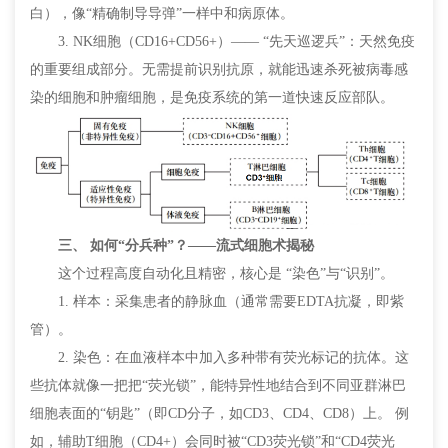
白），像“精确制导导弹”一样中和病原体。
3. NK细胞（CD16+CD56+）—— “先天巡逻兵”：天然免疫
的重要组成部分。无需提前识别抗原，就能迅速杀死被病毒感
染的细胞和肿瘤细胞，是免疫系统的第一道快速反应部队。
三、 如何“分兵种”？——流式细胞术揭秘
这个过程高度自动化且精密，核心是 “染色”与“识别”。
1. 样本：采集患者的静脉血（通常需要EDTA抗凝，即紫
管）。
2. 染色：在血液样本中加入多种带有荧光标记的抗体。这
些抗体就像一把把“荧光锁”，能特异性地结合到不同亚群淋巴
细胞表面的“钥匙”（即CD分子，如CD3、CD4、CD8）上。 例
如，辅助T细胞（CD4+）会同时被“CD3荧光锁”和“CD4荧光