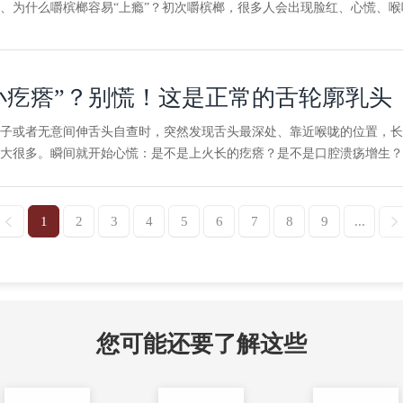
、为什么嚼槟榔容易“上瘾”？初次嚼槟榔，很多人会出现脸红、心慌、喉咙
小疙瘩”？别慌！这是正常的舌轮廓乳头
子或者无意间伸舌头自查时，突然发现舌头最深处、靠近喉咙的位置，长
大很多。瞬间就开始心慌：是不是上火长的疙瘩？是不是口腔溃疡增生？
1
2
3
4
5
6
7
8
9
...
您可能还要了解这些