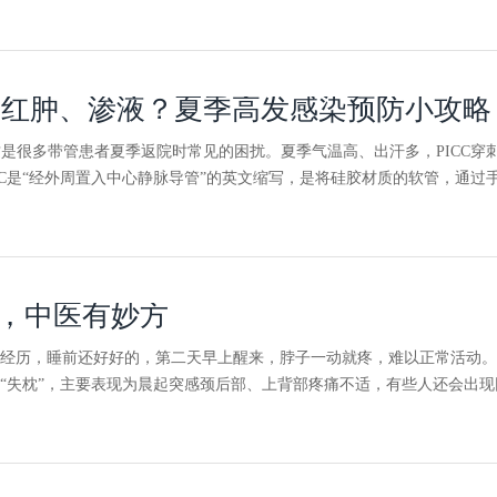
刺点红肿、渗液？夏季高发感染预防小攻略
”这是很多带管患者夏季返院时常见的困扰。夏季气温高、出汗多，PICC穿
ICC是“经外周置入中心静脉导管”的英文缩写，是将硅胶材质的软管，通
，中医有妙方
经历，睡前还好好的，第二天早上醒来，脖子一动就疼，难以正常活动。
“失枕”，主要表现为晨起突感颈后部、上背部疼痛不适，有些人还会出