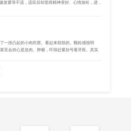
发紧等不适，适应后却觉得精神变好、心情放松，进...
了一排凸起的小肉疙瘩。看起来鼓鼓的、颗粒感很明
甚至会担心是息肉、肿瘤，吓得赶紧挂号看牙医。其实