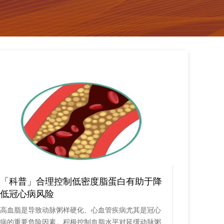
「科普」合理控制低密度脂蛋白有助于降
「科普
低冠心病风险
需警惕
高血脂是导致动脉粥样硬化、心血管疾病尤其是冠心
在神经内
病的重要危险因素。积极控制血脂水平对延缓动脉粥
为常见的