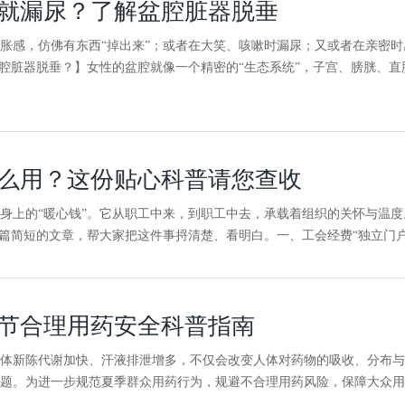
就漏尿？了解盆腔脏器脱垂
胀感，仿佛有东西“掉出来”；或者在大笑、咳嗽时漏尿；又或者在亲密
盆腔脏器脱垂？】女性的盆腔就像一个精密的“生态系统”，子宫、膀胱、
么用？这份贴心科普请您查收
身上的“暖心钱”。它从职工中来，到职工中去，承载着组织的关怀与温
篇简短的文章，帮大家把这件事捋清楚、看明白。一、工会经费“独立门户”
节合理用药安全科普指南
体新陈代谢加快、汗液排泄增多，不仅会改变人体对药物的吸收、分布与
题。为进一步规范夏季群众用药行为，规避不合理用药风险，保障大众用