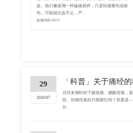
血。他们像玻璃一样磕碰易碎，只是轻微擦伤或瘀
伤，可能就出血不止，严...
血液内科 04/15
「科普」关于痛经的
29
月经来潮时的下腹绞痛、腰酸背痛，甚
2026/07
段。但痛经真的只能硬扛吗？答案是—
分...