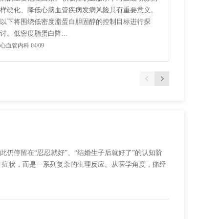
样硬化、降低心脑血管疾病发病风险具有重要意义。
快，常以
以下将围绕低密度脂蛋白胆固醇的控制目标进行探
累过度”
讨。低密度脂蛋白降...
累及呼吸肌
心血管内科 04/09
神经内科二病
仍停留在“忍忍就好”、“结婚生子后就好了”的认知阶
一症状，而是一系列复杂的生理反应。从医学角度，痛经