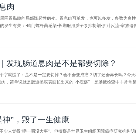
息肉
周围胃黏膜的局部隆起性病变。胃息肉可单发，也可以多发，多数为良性
的发生有关：•幽门螺杆菌感染•长期服用质子泵抑制剂•胆汁反流•家族遗
｜发现肠道息肉是不是都要切除？
四个字就慌了：是不是一定要切掉？会不会变成癌？切了还会再长吗？今
肠息肉，简单说就是肠道黏膜表面长出来的“小疙瘩”，是肠镜检查中非常
提神”，毁了一生健康
，不少人觉得“嚼一嚼没大事”。但槟榔是世界卫生组织国际癌症研究机构明