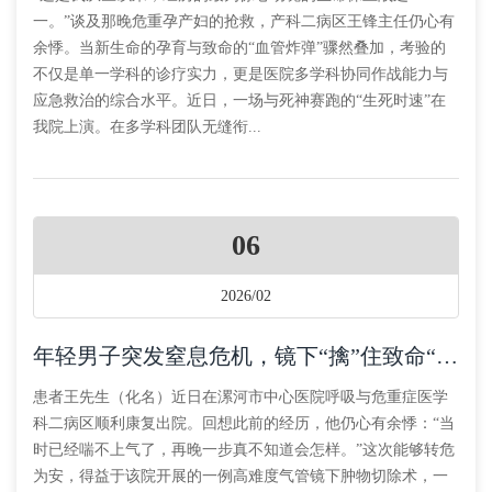
一。”谈及那晚危重孕产妇的抢救，产科二病区王锋主任仍心有
余悸。当新生命的孕育与致命的“血管炸弹”骤然叠加，考验的
不仅是单一学科的诊疗实力，更是医院多学科协同作战能力与
应急救治的综合水平。近日，一场与死神赛跑的“生死时速”在
我院上演。在多学科团队无缝衔...
06
2026/02
年轻男子突发窒息危机，镜下“擒”住致命“摇摆”肿物
患者王先生（化名）近日在漯河市中心医院呼吸与危重症医学
科二病区顺利康复出院。回想此前的经历，他仍心有余悸：“当
时已经喘不上气了，再晚一步真不知道会怎样。”这次能够转危
为安，得益于该院开展的一例高难度气管镜下肿物切除术，一