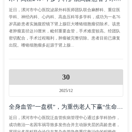
近日，漯河市中心医院泌尿外科医师团队联合麻醉科、重症医
学科、神经内科、心内科、高血压科等多学科，成功为一名76
岁高龄患者实施腹腔镜下肾上腺巨大嗜铬细胞瘤切除术。该患
者肿瘤直径达10厘米，毗邻重要血管，手术难度较高。经团队
密切配合，手术过程顺利，肿瘤被完整切除。患者目前已康复
出院。嗜铬细胞瘤多起源于肾上腺...
30
2025/12
全身血管“一盘棋”，为重伤老人下赢“生命棋局”
近日，漯河市中心医院泛血管疾病管理中心通过多学科协作，
成功救治一名因车祸导致多发伤合并主动脉夹层的高龄患者，
展现出多学科联合诊疗在复杂血管急危重症救治中的积极作