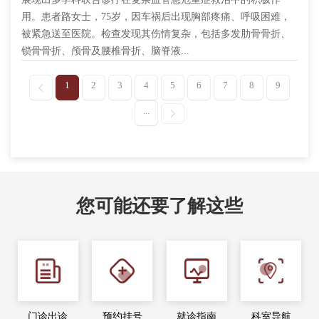
用。患者路女士，75岁，因车祸后出现胸部疼痛、呼吸困难，
被紧急送至医院。检查发现其伤情复杂，包括多发肋骨骨折、
锁骨骨折、颅骨及腰椎骨折、脑脊液...
1
2
3
4
5
6
7
8
9
...
您可能还要了解这些
门诊出诊
预约挂号
就诊指南
科室导航