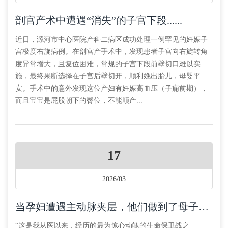
剖宫产术中遭遇“消失”的子宫下段......
近日，漯河市中心医院产科二病区成功处理一例罕见的妊娠子
宫极度右旋病例。在剖宫产手术中，发现患者子宫向右旋转角
度异常增大，且复位困难，常规的子宫下段前壁切口难以实
施，最终果断选择在子宫后壁切开，顺利娩出胎儿，母婴平
安。手术中的意外发现这位产妇有妊娠高血压（子痫前期），
而且宝宝是屁股朝下的臀位，不能顺产...
17
2026/03
当孕妇遭遇主动脉夹层，他们做到了母子双赢！
“这是我从医以来，经历的最为惊心动魄的生命保卫战之