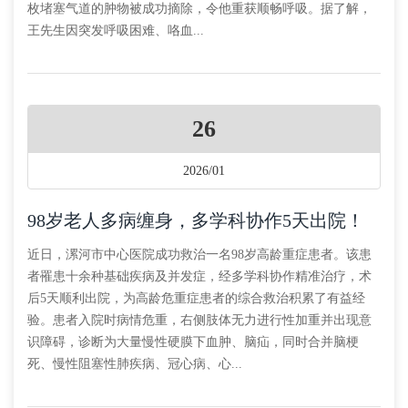
枚堵塞气道的肿物被成功摘除，令他重获顺畅呼吸。据了解，
王先生因突发呼吸困难、咯血...
26
2026/01
98岁老人多病缠身，多学科协作5天出院！
近日，漯河市中心医院成功救治一名98岁高龄重症患者。该患
者罹患十余种基础疾病及并发症，经多学科协作精准治疗，术
后5天顺利出院，为高龄危重症患者的综合救治积累了有益经
验。患者入院时病情危重，右侧肢体无力进行性加重并出现意
识障碍，诊断为大量慢性硬膜下血肿、脑疝，同时合并脑梗
死、慢性阻塞性肺疾病、冠心病、心...