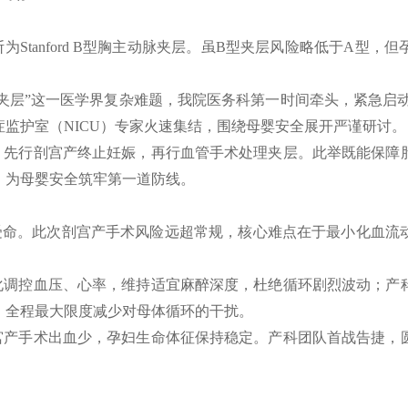
为Stanford B型胸主动脉夹层。虽B型夹层风险略低于A型
夹层”这一医学界复杂难题，我院医务科第一时间牵头，紧急启
监护室（NICU）专家火速集结，围绕母婴安全展开严谨研讨。
：先行剖宫产终止妊娠，再行血管手术处理夹层。此举既能保障
，为母婴安全筑牢第一道防线。
受命。此次剖宫产手术风险远超常规，核心难点在于最小化血流
化调控血压、心率，维持适宜麻醉深度，杜绝循环剧烈波动；产
，全程最大限度减少对母体循环的干扰。
宫产手术出血少，孕妇生命体征保持稳定。产科团队首战告捷，