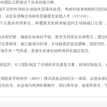
五科团队立即接过了生命的接力棒。
颗不定时炸弹的主动脉夹层亟待处理。考虑到患者刚刚经历剖
，决定采用胸主动脉夹层腹膜支架植入术（TEVAR）。
个几毫米的穿刺点，将覆膜支架精准输送到主动脉破口位置，
续全程护航，确保生命体征平稳。普外五科医生全神贯注，通过
架位置精准，破口被成功封堵，主动脉真腔血流通畅，假腔消失。
两场手术一气呵成，患者生命体征始终维持在稳定状态。
严密监护。ICU团队制定了详细的术后康复方案，精准控制血压
我院多学科协作（MDT）模式高效运转的又一体现。从急诊接
责任担当。在这场与死神的赛跑中，我们用专业、速度和责任，