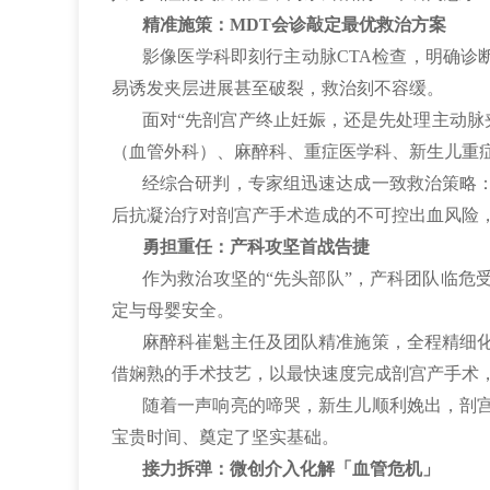
精准施策：MDT会诊敲定最优救治方案
影像医学科即刻行主动脉CTA检查，明确诊断
易诱发夹层进展甚至破裂，救治刻不容缓。
面对“先剖宫产终止妊娠，还是先处理主动脉
（血管外科）、麻醉科、重症医学科、新生儿重症
经综合研判，专家组迅速达成一致救治策略
后抗凝治疗对剖宫产手术造成的不可控出血风险
勇担重任：产科攻坚首战告捷
作为救治攻坚的“先头部队”，产科团队临危
定与母婴安全。
麻醉科崔魁主任及团队精准施策，全程精细
借娴熟的手术技艺，以最快速度完成剖宫产手术
随着一声响亮的啼哭，新生儿顺利娩出，剖
宝贵时间、奠定了坚实基础。
接力拆弹：微创介入化解「血管危机」