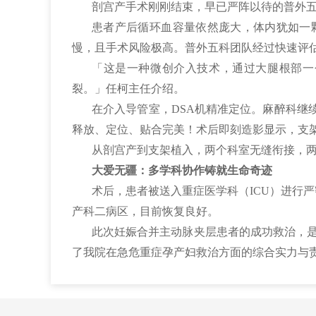
剖宫产手术刚刚结束，早已严阵以待的普外
患者产后循环血容量依然庞大，体内犹如一
慢，且手术风险极高。普外五科团队经过快速评估
「这是一种微创介入技术，通过大腿根部一
裂。」任柯主任介绍。
在介入导管室，DSA机精准定位。麻醉科继
释放、定位、贴合完美！术后即刻造影显示，支
从剖宫产到支架植入，两个科室无缝衔接，
大爱无疆：多学科协作铸就生命奇迹
术后，患者被送入重症医学科（ICU）进行
产科二病区，目前恢复良好。
此次妊娠合并主动脉夹层患者的成功救治，是
了我院在急危重症孕产妇救治方面的综合实力与