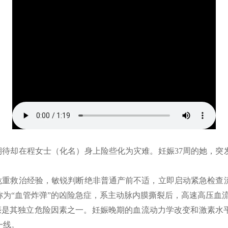
待却在程女士（化名）身上险些化为灾难。妊娠37周的她，突
危重救治经验，敏锐判断绝非普通产前不适，立即启动紧急检查
称为“血管炸弹”的凶险急症，系主动脉内膜撕裂后，高速高压血
娠是其独立危险因素之一。妊娠晚期的血流动力学改变和激素水
一线。