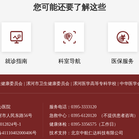
您可能还要了解这些
就诊指南
科室导航
医保服务
生健康委员会
|
漯河市卫生健康委员会
|
漯河医学高等专科学校
|
中华医学
心医院
服务电话：
0395-3333120
市人民东路56号
急救中心：
0395-6120120
（不提供患者咨询）
012824号-1
健康体检：
0395-3356575
（工作日）
110402000406号
技术支持：北京中航仁达科技有限公司