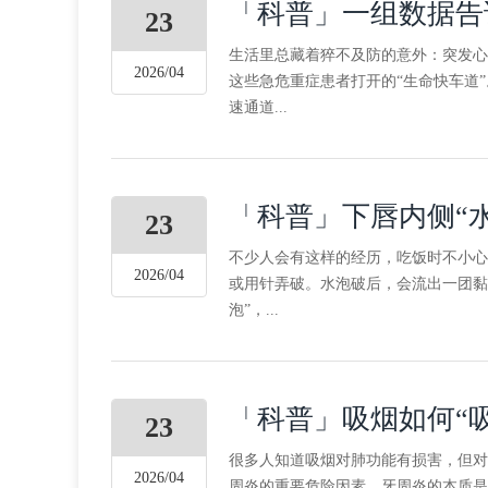
「科普」一组数据告
23
生活里总藏着猝不及防的意外：突发心
2026/04
这些急危重症患者打开的“生命快车道
速通道...
「科普」下唇内侧“
23
不少人会有这样的经历，吃饭时不小心
2026/04
或用针弄破。水泡破后，会流出一团黏
泡”，...
「科普」吸烟如何“
23
很多人知道吸烟对肺功能有损害，但对
2026/04
周炎的重要危险因素。牙周炎的本质是