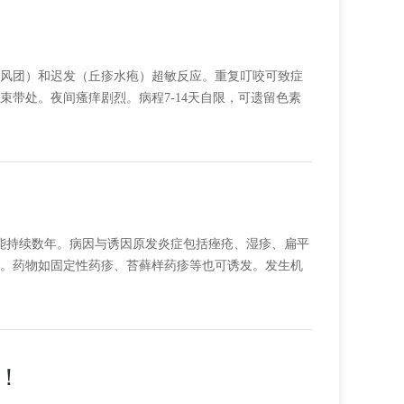
风团）和迟发（丘疹水疱）超敏反应。重复叮咬可致症
带处。夜间瘙痒剧烈。病程7-14天自限，可遗留色素
可能持续数年。病因与诱因原发炎症包括痤疮、湿疹、扁平
。药物如固定性药疹、苔藓样药疹等也可诱发。发生机
！