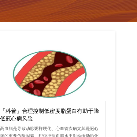
「科普」合理控制低密度脂蛋白有助于降
「科普
低冠心病风险
需警惕
高血脂是导致动脉粥样硬化、心血管疾病尤其是冠心
在神经内
病的重要危险因素。积极控制血脂水平对延缓动脉粥
为常见的