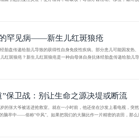
的罕见病——新生儿红斑狼疮
经胎盘传递给胎儿导致的获得性自身免疫性疾病。部分患儿可能因发热、
生儿红斑狼疮？新生儿红斑狼疮是一种由母体自身抗体经胎盘传递给胎儿导致的获
道”保卫战：别让生命之源决堤或断流
5岁的张大爷被送进抢救室。就在一小时前，他还坐在沙发上看电视，突
型的脑卒中——俗称“中风”。如果把我们的大脑比作一片精密的农田，那么