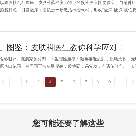
以阵发性剧烈瘙痒、皮肤苔藓样变为特征的慢性炎症性皮肤病，与精神压
胞脱颗粒，引发瘙痒；搔抓进一步激活神经末梢，形成“瘙痒-搔抓”恶性
」图鉴：皮肤科医生教你科学应对！
型性格迥异。瘢痕家族分型 1.生理性瘢痕：颜色接近皮肤，质地柔软，无
原伤口范围，向周围正常皮肤侵袭，质地硬，易复发，有遗传倾向。 4. 萎
1
2
3
4
5
6
7
8
9
...
您可能还要了解这些