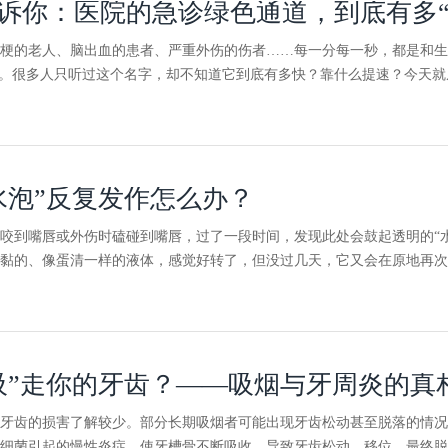
诉你：医院的急诊绿色通道，到底有多“
梗的老人、脑出血的患者、严重外伤的伤者……每一分每一秒，都是和生
”。很多人只听过这个名字，却不知道它到底有多快？靠什么提速？今天
水泡”反复发作怎么办？
咬到嘴唇或外伤时磕碰到嘴唇，过了一段时间，发现此处会鼓起透明的“
黏的、像蛋清一样的液体，感觉好转了，但没过几天，它又会在原地再次
吸”走你的牙齿？——吸烟与牙周炎的真
牙齿的损害了解较少。部分长期吸烟者可能出现牙齿松动甚至脱落的情况
细菌引起的慢性炎症，使牙槽骨不断吸收，导致牙齿松动、移位，最终脱