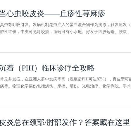
当心虫咬皮炎——丘疹性荨麻疹
臭虫等叮咬引发。发病机制昆虫注入的蛋白混合物作为抗原，触发速发（
肿性红斑，中央可见叮咬痕，顶端可有小水疱。好发于四肢远端、腰腹、束
沉着（PIH）临床诊疗全攻略
常见并发症，在亚洲人群中发病率高（痤疮后PIH可达87%），真皮型
病等。物理化学损伤包括烧伤、摩擦、晒伤、光电治疗、化学剥脱、手术
皮炎总在颈部/肘部发作？答案藏在这里