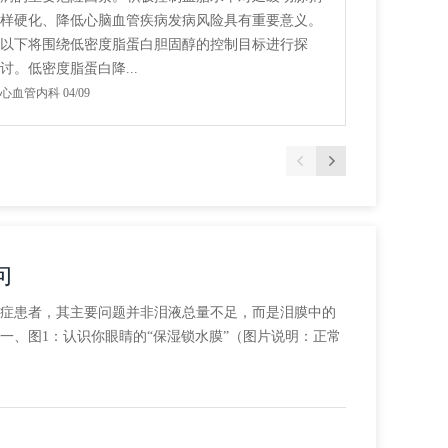
样硬化、降低心脑血管疾病发病风险具有重要意义。
快，常以
以下将围绕低密度脂蛋白胆固醇的控制目标进行探
累过度”
讨。低密度脂蛋白降...
累及呼吸肌
心血管内科 04/09
神经内科二病
向
症患者，其主要问题并非泪液总量不足，而是泪膜中的
、图1：认识你眼睛的“保湿锁水膜”（图片说明：正常