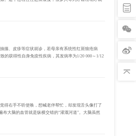
抽搐、皮疹等症状就诊，若母亲有系统性红斑狼疮病
得性自身免疫性疾病，其发病率为1/20 000～1/12
然觉得右手不听使唤，想喊老伴帮忙，却发现舌头像打了
遍布大脑的血管就是纵横交错的“灌溉河道”。大脑虽然