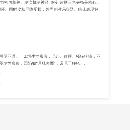
力密切相关。发病机制神经-免疫-皮肤三角失衡是核心。
循环。同时皮肤屏障受损，外界刺激易穿透。临床表现好
明显不适。 2.增生性瘢痕：凸起、红硬、瘙痒疼痛，不
缩性瘢痕：凹陷如“月球表面”，常见于痤疮、...