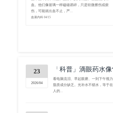
血。他们像玻璃一样磕碰易碎，只是轻微擦伤或瘀
伤，可能就出血不止，严...
血液内科 04/15
「科普」滴眼药水像
23
看电脑流泪、早起眼磨、一到下午视力
2026/04
脂质成分缺乏。光补水不锁水，等于在
人的...