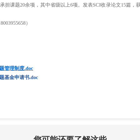
担课题20余项，其中省级以上6项。发表SCI收录论文15篇，
03955658）
管理制度.doc
基金申请书.doc
您可能还要了解这些