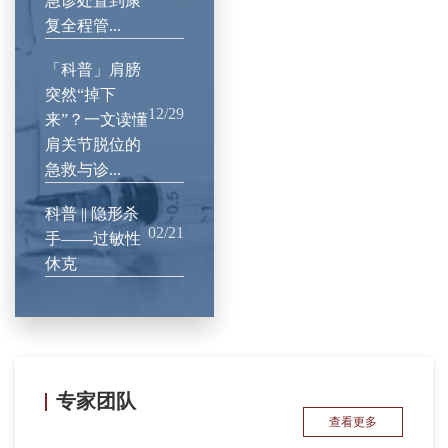
急诊处置到康
复全程管...
「科普」肩膀
突然“掉下
12/29
来”？一文读懂
肩关节脱位的
急救与诊...
科普 || 隐形杀
02/21
手——过敏性
休克
专家团队
查看更多