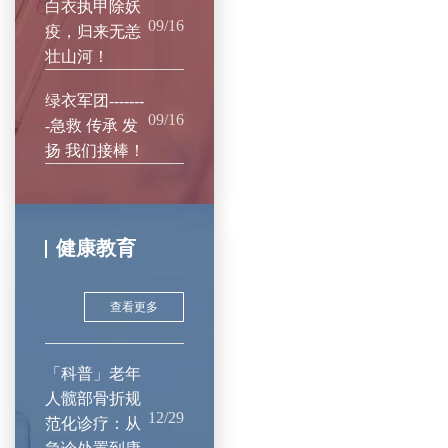
白衣执甲除妖
09/16
疫，归来无恙
壮山河！
绿衣军团-------
09/16
-急救 传承 发
扬 我们接棒！
健康教育
查看更多
「科普」老年
人髋部骨折规
12/29
范化诊疗：从