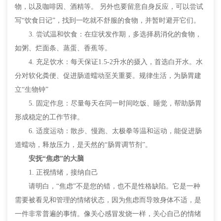
物，以及咖啡因、酒精等。 另外也要留意自身反应，可以尝试
写“饮食日记”，找到一吃就不舒服的食物，并暂时避开它们。
3. 尝试温和饮食：在症状发作期，多选择易消化的食物，
如粥、烂面条、蒸蛋、香蕉等。
4. 充足饮水：每天保证1.5-2升水的摄入，首选白开水。水
分对软化粪便、促进肠道蠕动至关重要。规律生活，为肠胃建
立“生物钟”
5. 固定作息：尽量每天在同一时间吃饭、睡觉，帮助肠胃
形成稳定的工作节律。
6. 适度运动：散步、慢跑、太极拳等温和运动，能促进肠
道蠕动，释放压力，是天然的“肠胃调节剂”。
安抚“焦虑”的大脑
1. 正视情绪，接纳自己
请明白，“焦虑”不是您的错，也不是性格缺陷。它是一种
需要被看见和管理的情绪状态，因为焦虑而导致身体不适，是
一件非常普遍的事情。像关心感冒发烧一样，关心自己的情绪