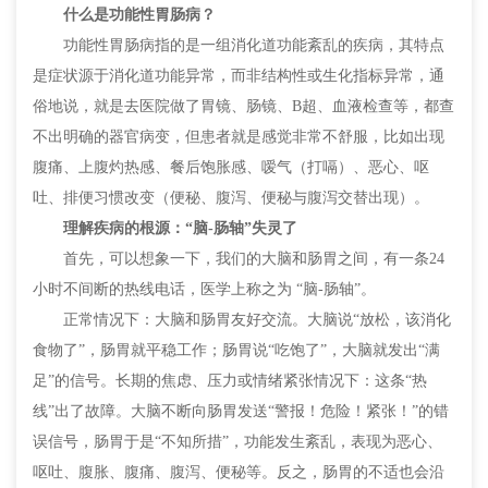
什么是功能性胃肠病？
功能性胃肠病指的是一组消化道功能紊乱的疾病，其特点
是症状源于消化道功能异常，而非结构性或生化指标异常，通
俗地说，就是去医院做了胃镜、肠镜、B超、血液检查等，都查
不出明确的器官病变，但患者就是感觉非常不舒服，比如出现
腹痛、上腹灼热感、餐后饱胀感、嗳气（打嗝）、恶心、呕
吐、排便习惯改变（便秘、腹泻、便秘与腹泻交替出现）。
理解疾病的根源：“脑-肠轴”失灵了
首先，可以想象一下，我们的大脑和肠胃之间，有一条24
小时不间断的热线电话，医学上称之为 “脑-肠轴”。
正常情况下：大脑和肠胃友好交流。大脑说“放松，该消化
食物了”，肠胃就平稳工作；肠胃说“吃饱了”，大脑就发出“满
足”的信号。长期的焦虑、压力或情绪紧张情况下：这条“热
线”出了故障。大脑不断向肠胃发送“警报！危险！紧张！”的错
误信号，肠胃于是“不知所措”，功能发生紊乱，表现为恶心、
呕吐、腹胀、腹痛、腹泻、便秘等。反之，肠胃的不适也会沿