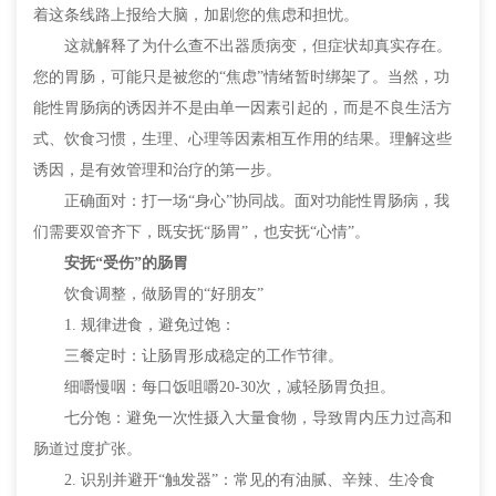
着这条线路上报给大脑，加剧您的焦虑和担忧。
这就解释了为什么查不出器质病变，但症状却真实存在。
您的胃肠，可能只是被您的“焦虑”情绪暂时绑架了。当然，功
能性胃肠病的诱因并不是由单一因素引起的，而是不良生活方
式、饮食习惯，生理、心理等因素相互作用的结果。理解这些
诱因，是有效管理和治疗的第一步。
正确面对：打一场“身心”协同战。面对功能性胃肠病，我
们需要双管齐下，既安抚“肠胃”，也安抚“心情”。
安抚“受伤”的肠胃
饮食调整，做肠胃的“好朋友”
1. 规律进食，避免过饱：
三餐定时：让肠胃形成稳定的工作节律。
细嚼慢咽：每口饭咀嚼20-30次，减轻肠胃负担。
七分饱：避免一次性摄入大量食物，导致胃内压力过高和
肠道过度扩张。
2. 识别并避开“触发器”：常见的有油腻、辛辣、生冷食