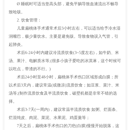
Ø 睡眠时可适当垫高头部，避免平躺导致血液流出不畅导
致呛咳。
2. 饮食管理：
儿童扁桃体手术通常术后3小时左右，可以适当给予冷水湿
润嘴巴，极少量饮水。主要是避免咳。导致食物误入气管，引
起肺炎。
术后6-24小时内建议冷流质饮食(3~5度左右)，如牛奶、米
汤、果汁、电解质水等;(很多小孩子爱吃的冰淇淋，这个时候可
以吃点，带渣的不行。)
术后24小时至48小时，扁桃体手术伤口区域形成白膜；所
以术后3天内，建议常温(或微凉)流质饮食；如豆浆、菜汁、米
汤等;(制作流质饮食及半流质饮食，破壁机都是非常不错的选
择。
术后3-7天(一周内)，建议常温半流质饮食:如粥、烂面条、
烂混饨皮、肉泥、菜泥、水果泥、鸡蛋羹等；
7天之后，扁桃体手术伤口的刀疤(白膜)慢慢开始脱落，这