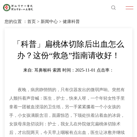
您的位置 ：
首页
>
新闻中心
>
健康科普
「科普」扁桃体切除后出血怎么
办？这份“救急”指南请收好！
来自: 耳鼻喉科 索茜 时间：2025-11-01 点击率：
夜晚，病房静悄悄的，只有仪器发出的微弱声响。突然有
人颤抖着声音喊：医生，护士，快来人呀，一个年轻女性手里
拿着一团被血浸湿的卫生纸，另一手紧紧攥着一个小女孩的
手，小女孩满眼含泪，面露惊恐，下颌处扶着沾着血的冰袋，
女孩母亲急切说到：护士，我女儿在外院做完扁桃体切除术
后，才出院两天，今天早上咽喉有点出血，医生让冰敷并继续