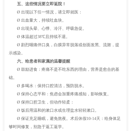
五、这些情况要立即返院！
Ø 出现以下任一情况，请立即就医：
Ø 出血量大，持续吐血块。
Ø 出现头晕、心悸、冷汗、呼吸急促。
Ø 体温超过38℃且持续不退。
Ø 剧烈咽痛伴口臭，白膜异常脱落或创面发黑、流脓，提
示感染。
六、给患者和家属的温馨提醒
Ø 鼓励进食：疼痛不是不吃东西的理由，营养是愈合的基
础。
Ø 多喝水：保持口腔清洁，预防脱水。
Ø 保持心态平和：焦虑会加重疼痛感知，影响恢复。
Ø 保持口腔卫生，但动作轻柔：
Ø 饭后用温和的漱口水或生理盐水轻轻漱口。
Ø 保证充足睡眠，避免熬夜。术后休假10-14天：给身体足
够时间修复，别急于返工返学。