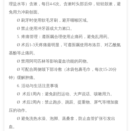
理盐水等）含漱，每日4-6次。含漱时头部后仰，轻轻鼓漱，避
免用力冲刷创面。
Ø 刷牙时使用软毛牙刷，避开咽喉区域。
Ø 禁止使用冲牙器或大力漱口。
5. 疼痛管理：遵医嘱合理使用止痛药，避免乱用药。
Ø 术后1-3天疼痛最明显，可遵医嘱使用布洛芬、对乙酰氨
基酚等止痛药。
Ø 禁用阿司匹林等影响凝血功能的药物。
Ø 可配合两侧颌下部冷敷（冰袋包裹毛巾，每次15-20分
钟）缓解肿痛。
6. 活动与生活注意事项
Ø 术后1周内：避免剧烈运动、大声说话、咳嗽用力。
Ø 术后2周内：禁止跑步、跳跃、提重物、屏气等增加腹
压的动作。
Ø 避免洗热水澡、泡脚、蒸桑拿，防止血管扩张引发出
血。