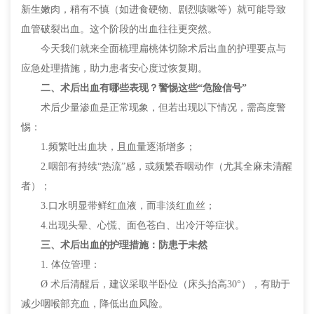
新生嫩肉，稍有不慎（如进食硬物、剧烈咳嗽等）就可能导致
血管破裂出血。这个阶段的出血往往更突然。
今天我们就来全面梳理扁桃体切除术后出血的护理要点与
应急处理措施，助力患者安心度过恢复期。
二、术后出血有哪些表现？警惕这些“危险信号”
术后少量渗血是正常现象，但若出现以下情况，需高度警
惕：
1.频繁吐出血块，且血量逐渐增多；
2.咽部有持续“热流”感，或频繁吞咽动作（尤其全麻未清醒
者）；
3.口水明显带鲜红血液，而非淡红血丝；
4.出现头晕、心慌、面色苍白、出冷汗等症状。
三、术后出血的护理措施：防患于未然
1. 体位管理：
Ø 术后清醒后，建议采取半卧位（床头抬高30°），有助于
减少咽喉部充血，降低出血风险。