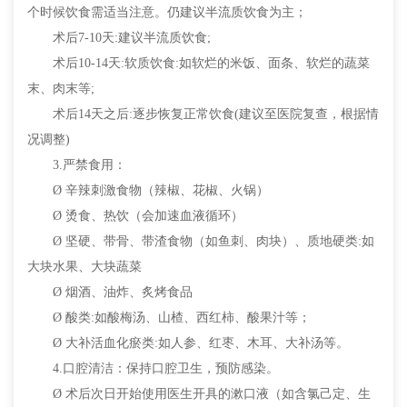
个时候饮食需适当注意。仍建议半流质饮食为主；
术后7-10天:建议半流质饮食;
术后10-14天:软质饮食:如软烂的米饭、面条、软烂的蔬菜
末、肉末等;
术后14天之后:逐步恢复正常饮食(建议至医院复查，根据情
况调整)
3.严禁食用：
Ø 辛辣刺激食物（辣椒、花椒、火锅）
Ø 烫食、热饮（会加速血液循环）
Ø 坚硬、带骨、带渣食物（如鱼刺、肉块）、质地硬类:如
大块水果、大块蔬菜
Ø 烟酒、油炸、炙烤食品
Ø 酸类:如酸梅汤、山楂、西红柿、酸果汁等；
Ø 大补活血化瘀类:如人参、红枣、木耳、大补汤等。
4.口腔清洁：保持口腔卫生，预防感染。
Ø 术后次日开始使用医生开具的漱口液（如含氯己定、生