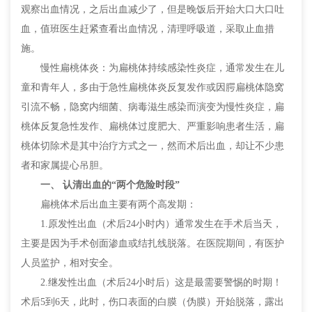
观察出血情况，之后出血减少了，但是晚饭后开始大口大口吐
血，值班医生赶紧查看出血情况，清理呼吸道，采取止血措
施。
慢性扁桃体炎：为扁桃体持续感染性炎症，通常发生在儿
童和青年人，多由于急性扁桃体炎反复发作或因腭扁桃体隐窝
引流不畅，隐窝内细菌、病毒滋生感染而演变为慢性炎症，扁
桃体反复急性发作、扁桃体过度肥大、严重影响患者生活，扁
桃体切除术是其中治疗方式之一，然而术后出血，却让不少患
者和家属提心吊胆。
一、 认清出血的“两个危险时段”
扁桃体术后出血主要有两个高发期：
1.原发性出血（术后24小时内）通常发生在手术后当天，
主要是因为手术创面渗血或结扎线脱落。在医院期间，有医护
人员监护，相对安全。
2.继发性出血（术后24小时后）这是最需要警惕的时期！
术后5到6天，此时，伤口表面的白膜（伪膜）开始脱落，露出