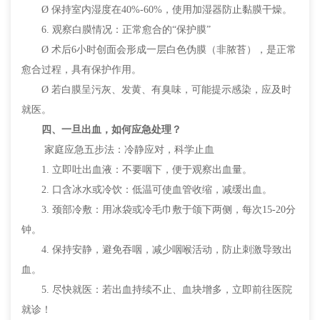
Ø 保持室内湿度在40%-60%，使用加湿器防止黏膜干燥。
6. 观察白膜情况：正常愈合的“保护膜”
Ø 术后6小时创面会形成一层白色伪膜（非脓苔），是正常
愈合过程，具有保护作用。
Ø 若白膜呈污灰、发黄、有臭味，可能提示感染，应及时
就医。
四、一旦出血，如何应急处理？
家庭应急五步法：冷静应对，科学止血
1. 立即吐出血液：不要咽下，便于观察出血量。
2. 口含冰水或冷饮：低温可使血管收缩，减缓出血。
3. 颈部冷敷：用冰袋或冷毛巾敷于颌下两侧，每次15-20分
钟。
4. 保持安静，避免吞咽，减少咽喉活动，防止刺激导致出
血。
5. 尽快就医：若出血持续不止、血块增多，立即前往医院
就诊！