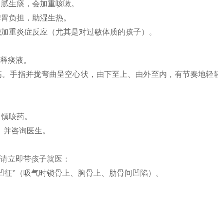
腻生痰，会加重咳嗽。
胃负担，助湿生热。
加重炎症反应（尤其是对过敏体质的孩子）。
稀释痰液。
高。手指并拢弯曲呈空心状，由下至上、由外至内，有节奏地轻
力镇咳药。
，并咨询医生。
，请立即带孩子就医：
三凹征”（吸气时锁骨上、胸骨上、肋骨间凹陷）。