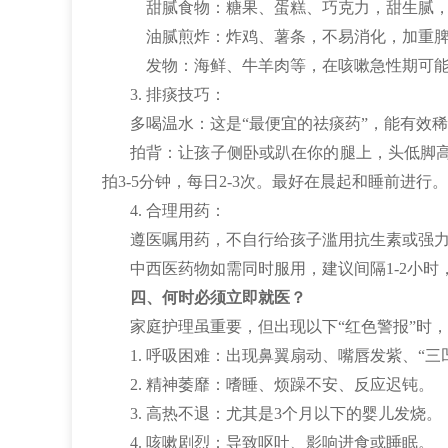
甜腻食物：糖果、蛋糕、巧克力，甜生腻，
油腻煎炸：炸鸡、薯条，不易消化，加重脾
发物：海鲜、牛羊肉等，在咳嗽急性期可能
3. 排痰技巧：
多喝温水：这是“最便宜的祛痰药”，能有效
拍背：让孩子侧卧或趴在你的腿上，头低脚
拍3-5分钟，每日2-3次。最好在晨起和睡前进行。
4. 合理用药：
遵医嘱用药，不自行给孩子滥用抗生素或强
中西医药物如需同时服用，建议间隔1-2小时
四、何时必须立即就医？
家庭护理虽重要，但出现以下“红色警报”时
1. 呼吸困难：出现鼻翼扇动、嘴唇发紫、“
2. 精神萎靡：嗜睡、烦躁不安、反应迟钝。
3. 高热不退：尤其是3个月以下的婴儿发烧。
4. 咳嗽剧烈：导致呕吐、影响进食或睡眠。