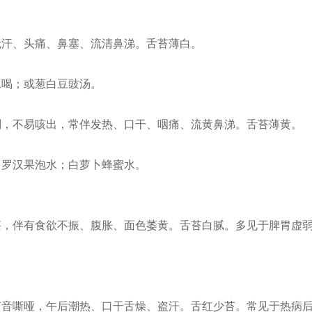
汗、头痛、鼻塞、流清鼻涕。舌苔薄白。
水喝；或葱白豆豉汤。
，不易咳出，常伴发热、口干、咽痛、流黄鼻涕。舌苔薄黄。
罗汉果泡水；白萝卜蜂蜜水。
，伴有食欲不振、腹胀、面色萎黄。舌苔白腻。多见于脾胃虚弱
音嘶哑，午后潮热、口干舌燥、盗汗。舌红少苔。常见于热病后