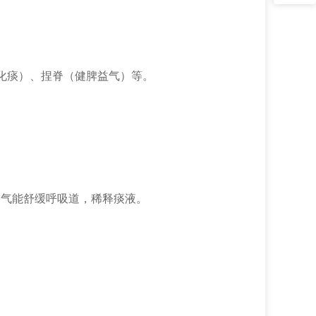
化痰）、捏脊（健脾益气）等。
空气能舒缓呼吸道，稀释痰液。