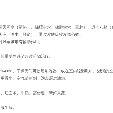
清天河水（清热）、揉膻中穴、揉肺俞穴（宣肺）、运内八卦（
天突、膻中、肺俞），通过皮肤吸收发挥药效。
对风寒咳嗽有辅助作用。
，其重要性甚至超过药物治疗。
0%-60%。干燥天气可使用加湿器，或在室内晾湿毛巾。湿润的
使用香水、空气清新剂，远离厨房油烟。
粥、烂面条、牛奶、蒸蛋羹、新鲜果蔬。
湿生痰。