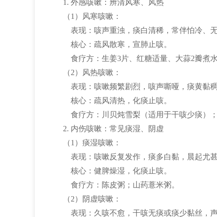
1. 外感咳嗽：辨清风寒、风热
（1）风寒咳嗽：
表现：咳声重浊，痰白清稀，常伴怕冷、无
核心：疏风散寒，宣肺止咳。
食疗方：生姜3片、红糖适量、大蒜2瓣煮
（2）风热咳嗽：
表现：咳嗽频繁剧烈，咳声嘶哑，痰黄黏稠
核心：疏风清热，化痰止咳。
食疗方：川贝炖雪梨（适用于干咳少痰）；
2. 内伤咳嗽：常见痰湿、阴虚
（1）痰湿咳嗽：
表现：咳嗽反复发作，痰多白黏，晨起尤甚
核心：健脾燥湿，化痰止咳。
食疗方：陈皮粥；山药薏米粥。
（2）阴虚咳嗽：
表现：久咳不愈，干咳无痰或痰少黏丝，声