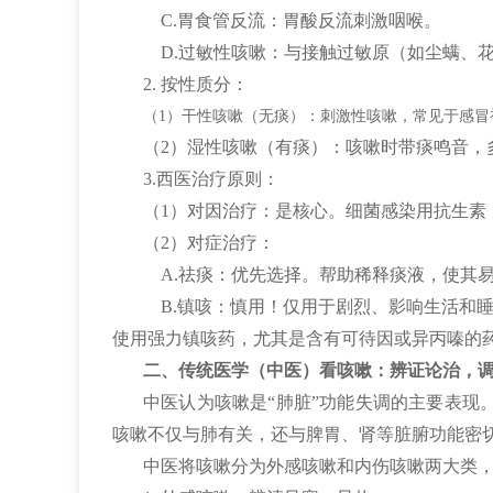
C.胃食管反流：胃酸反流刺激咽喉。
D.过敏性咳嗽：与接触过敏原（如尘螨、
2. 按性质分：
（1）干性咳嗽（无痰）：刺激性咳嗽，常见于感冒
（2）湿性咳嗽（有痰）：咳嗽时带痰鸣音，
3.西医治疗原则：
（1）对因治疗：是核心。细菌感染用抗生素
（2）对症治疗：
A.祛痰：优先选择。帮助稀释痰液，使其易
B.镇咳：慎用！仅用于剧烈、影响生活和睡
使用强力镇咳药，尤其是含有可待因或异丙嗪的
二、传统医学（中医）看咳嗽：辨证论治，
中医认为咳嗽是“肺脏”功能失调的主要表现
咳嗽不仅与肺有关，还与脾胃、肾等脏腑功能密
中医将咳嗽分为外感咳嗽和内伤咳嗽两大类