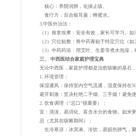
核心：养阴润肺，化痰止咳。
食疗方：百合银耳羹；蜂蜜水。
3.中医外治法：
（1）推拿按摩：安全有效，家长可学习。如
（2）穴位贴敷：将中药膏贴于特定穴位（如
（3）中药药浴：用艾叶、生姜等煮水泡澡，
三、 中西医结合家庭护理宝典
无论中西医，家庭护理都是治愈咳嗽的基石
1. 环境管理：
保湿通风：保持室内空气流通，湿度保持在5
避开刺激：坚决杜绝二手烟、三手烟！避免
2. 饮食调理（“忌口”很重要）：
宜：清淡、易消化、富含水分的食物。如米
忌（尤其在咳嗽期间）：
生冷寒凉：冰淇淋、冷饮，易损伤肺气，聚