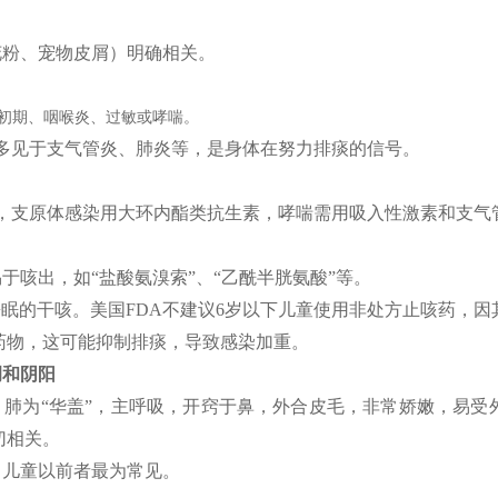
花粉、宠物皮屑）明确相关。
初期、咽喉炎、过敏或哮喘。
多见于支气管炎、肺炎等，是身体在努力排痰的信号。
，支原体感染用大环内酯类抗生素，哮喘需用吸入性激素和支气
于咳出，如“盐酸氨溴索”、“乙酰半胱氨酸”等。
眠的干咳。美国FDA不建议6岁以下儿童使用非处方止咳药，
药物，这可能抑制排痰，导致感染加重。
调和阴阳
。肺为“华盖”，主呼吸，开窍于鼻，外合皮毛，非常娇嫩，易受
切相关。
，儿童以前者最为常见。