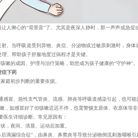
让人揪心的“背景音”了。尤其是夜深人静时，那一声声或急促
射。当呼吸道受到异物、炎症、分泌物或过敏原刺激时，身体通
处理、帮助孩子舒服地度过病程才是关键。
咳嗽的成因、护理与治疗策略，助您成为孩子健康的“守护神”。
对症下药
是家庭初步判断的重要依据。
普通感冒、急性支气管炎、流感、肺炎等呼吸道感染引起，也可能
后咳嗽，如感冒好了但咳嗽迟迟不停，也需警惕支原体、衣原体等
需要医生详细诊断。常见原因有：
症状，夜间、清晨、运动后加重。
“鼻后滴漏综合征”，由鼻炎、鼻窦炎等导致分泌物倒流刺激咽喉引