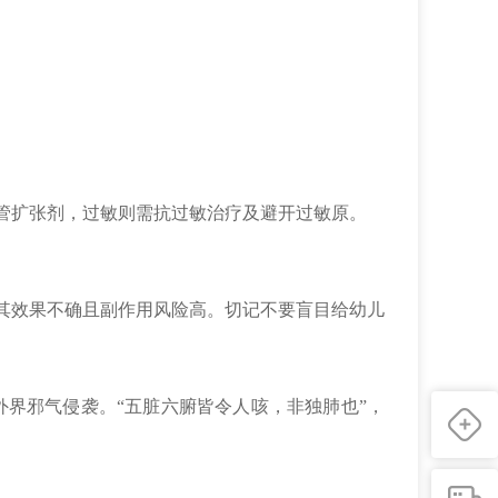
管扩张剂，过敏则需抗过敏治疗及避开过敏原。
因其效果不确且副作用风险高。切记不要盲目给幼儿
外界邪气侵袭。“五脏六腑皆令人咳，非独肺也”，