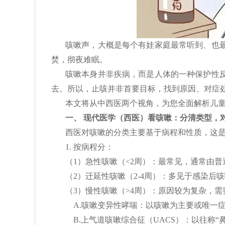
咳嗽声，大概是每个有娃家庭最常听到、也最
焚，彻夜难眠。
咳嗽本身并非疾病，而是人体的一种保护性反
去。所以，止咳并非首要目标，找到原因、对症
本文将从中西医两个视角，为您全面解析儿童
一、 现代医学（西医）看咳嗽：分清类型，
西医对咳嗽的分类主要基于病程和性质，这
1. 按病程分：
（1）急性咳嗽（<2周）：最常见，通常由
（2）迁延性咳嗽（2-4周）：多见于感染
（3）慢性咳嗽（>4周）：原因较为复杂，
A.咳嗽变异性哮喘：以咳嗽为主要或唯一
B.上气道咳嗽综合征（UACS）：以往称