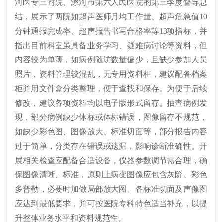
河医专三附院、漯河市第六人民医院的第三季度督导总
结，展示了两院如超声医师月均工作量、超声危急值10
分钟通报完成率、超声报告书写合格率等13项指标，并
指出目前科室虽具备业务学习、疑难病讨论等资料，但
内容较为单薄，如病例随访数量偏少，且缺少参加人员
照片，资料管理较混乱，无专用资料柜，建议配备档案
柜并用文件盒分类整理，便于查找和保存。为便于后续
修改，建议各项资料均以电子版形式留存。抽查病例发
现，部分病例缺少体标或体标错误，图像留存不规范，
如缺少彩色图、图像放大、标准切面等，部分报告内容
过于简单，分类存在错误或遗漏，影响诊断准确性。开
展相关检查应配备合适设备，仪器参数调节需合理，确
保图像清晰、标准，原则上病变图像应包含灰阶、彩色
多普勒，必要时加做局部放大图。各标准切面及声像图
应达到最低要求，并可按医院专科特色适当补充，以提
升整体业务水平和资料规范性。