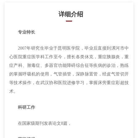
详细介绍
专业特长
2007
年研究生毕业于昆明医学院，毕业后直接到漯河市中
心医院重症医学科工作至今，擅长各类休克，重症胰腺炎，重
症产科、脓毒症、多器官功能障碍综合征等疾病的诊治，熟练
的掌握呼吸机的使用，气管插管，深静脉置管，经皮气管切开
等技术操作，在武汉协和医院进修学习，掌握床旁重症彩超技
术。
科研工作
在国家级期刊发表论文
8
篇，