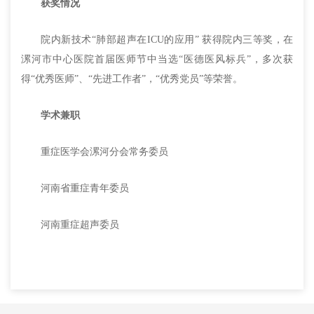
获奖情况
院内新技术
“
肺部超声在
ICU
的应用
”
获得院内三等奖，在
漯河市中心医院首届医师节中当选
“
医德医风标兵
”
，多次获
得
“
优秀医师
”
、
“
先进工作者
”
，
“
优秀党员
”
等荣誉。
学术兼职
重症医学会漯河分会常务委员
河南省重症青年委员
河南重症超声委员