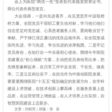
会上为医院“两优一先”受表彰代表颁发荣誉证书。
两位代表作典型发言。
大会强调，一是向先进看齐，在见贤思齐中汲取榜
样力量。全院党员干部职工要主动对标，学习他们他们
信念坚定对党忠诚、心系患者服务人民、爱岗敬业甘于
奉献、严于律己清正廉洁的优良品格作风，在全院形成
崇尚先进、学习先进、争当先进的浓厚氛围。二是牢记
党员身份，在知行合一中永葆初心使命。围绕今年医院
党建重点“初心领航”方案，主动把党员身份亮出来，把
先锋形象树起来，在日常工作中走在前、干在先、做表
率。三是立足岗位实干，在担当作为中推动医院发展。
要紧紧围绕医院“十五五”规划确定的发展方向，在学科
建设上求突破，在技术创新上攀高峰，在服务质量上提
品质，在运营管理上增效益，在人才培养上出实招，在
智慧医院建设上迈新步。
文章：刘程亮｜排版：张 岩