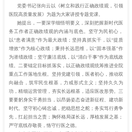
党委书记张向云以《树立和践行正确政绩观，引领
医院高质量发展》为题为大家讲授专题党课。
她提出，一要深学细悟明要义，深刻把握新时代医
务工作者正确政绩观的内涵与底色。坚守为民初心，
以“患者满意”作为最大政绩；坚持真抓实干，以“提质
增效”作为核心政绩；秉持长远思维，以“固本强基”作
为潜绩政绩；坚守廉洁底线，以“清白干事”作为底线政
绩。二要锚定目标抓落实，以正确政绩观统筹推进全院
重点工作落地生根。坚持党建引领，医者初心，推动双
向融合，筑牢民生根基，力戒形式主义；坚持久久为
功，精细运营管理，夯实长远根基，适应医改形势。三
要要躬身实干勇担当，以昂扬姿态奋进新征程、建功新
时代。坚守初心铸忠诚，把稳思想之舵；务实笃行勇争
先，扛起担当之责；胸怀格局谋长远，厚植发展之基；
严守底线存敬畏，恪守行医之德。