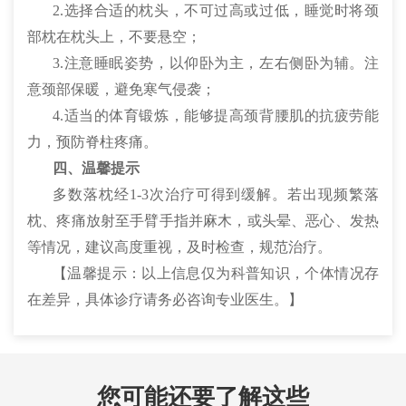
2.选择合适的枕头，不可过高或过低，睡觉时将颈
部枕在枕头上，不要悬空；
3.注意睡眠姿势，以仰卧为主，左右侧卧为辅。注
意颈部保暖，避免寒气侵袭；
4.适当的体育锻炼，能够提高颈背腰肌的抗疲劳能
力，预防脊柱疼痛。
四、温馨提示
多数落枕经1-3次治疗可得到缓解。若出现频繁落
枕、疼痛放射至手臂手指并麻木，或头晕、恶心、发热
等情况，建议高度重视，及时检查，规范治疗。
【温馨提示：以上信息仅为科普知识，个体情况存
在差异，具体诊疗请务必咨询专业医生。】
您可能还要了解这些