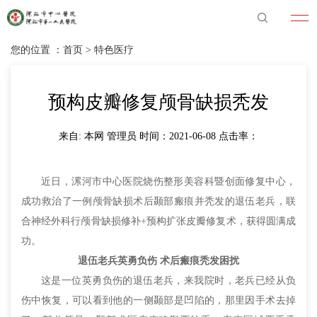
您的位置 ：
首页
>
特色医疗
预构皮瓣修复颅骨缺损秃发
来自: 本网 管理员 时间：2021-06-08 点击率：
近日，漯河市中心医院烧伤整形美容科暨创面修复中心，
成功救治了一例颅骨缺损术后颞部瘢痕并秃发的退伍老兵，联
合神经外科行颅骨缺损修补+预构扩张皮瓣修复术，获得圆满成
功。
退伍老兵英勇负伤 术后瘢痕秃发困扰
这是一位英勇负伤的退伍老兵，来我院时，老兵已经从负
伤中恢复，可以看到他的一侧颞部是凹陷的，那里因手术去掉