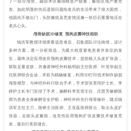
了一部分颅骨。颞部术区瘢痕畸形严较重，瘢痕区域严重秃
发。如此明显的伤后遗留问题给老兵的生活带来了很大困扰，
他因此不敢出门，头部瘢痕及秃发情况像一块巨石重重地压在
老兵心头。
颅骨缺损3D修复 预构皮瓣神技相助
钱洪军教授详细查看该患者后，召集团队讨论病情，设计
多种方案，逐一分析筛选，为最大程度避免患者并发症的发
生，最终决定应用改良预构皮瓣技术，提前植入头皮扩张器，
获取足量皮肤，并邀请神经外科杨明副主任医师、叶党华副主
任医师联合会诊，术前为精确修复，利用3D打印技术制作缺损
颅骨模型，与神经外科行联合手术，手术室张景玮护士长、李
静护士长专门安排了手术，麻醉科李宪营主任、庄慧芳麻醉医
师为患者全身麻醉安全护航，神经外科先行颅骨修补，随后钱
洪军主任主刀，陈铮主治医师、王亚磊医师搭台，取出头皮扩
张器，去除头皮瘢痕，改良性应用预构扩张皮瓣技术修复秃
发，最后行美容缝合。