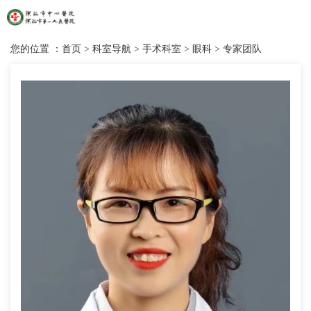
您的位置 ：
首页
>
科室导航
>
手术科室
>
眼科
>
专家团队