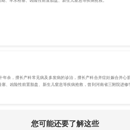
前期、羊水栓塞、凶险性前置胎盘、新生儿窒息等疾病抢救。
作二十年余，擅长产科常见病及多发病的诊治，擅长产科合并症妊娠合并心
栓塞、凶险性前置胎盘、新生儿窒息等疾病抢救，曾到河南省三附院进修
您可能还要了解这些