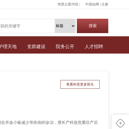
智慧云图书馆 |
中国知网
|
注册
护理天地
党群建设
院务公开
人才招聘
查看科室更多医生
期合并血小板减少等疾病的诊治，擅长产科急危重症产后