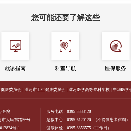
您可能还要了解这些
就诊指南
科室导航
医保服务
生健康委员会
|
漯河市卫生健康委员会
|
漯河医学高等专科学校
|
中华医学
心医院
服务电话：
0395-3333120
市人民东路56号
急救中心：
0395-6120120
（不提供患者咨询）
012824号-1
健康体检：
0395-3356575
（工作日）